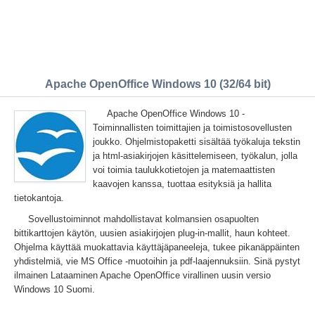
Apache OpenOffice Windows 10 (32/64 bit)
Apache OpenOffice Windows 10 -
Toiminnallisten toimittajien ja toimistosovellusten
joukko. Ohjelmistopaketti sisältää työkaluja tekstin
ja html-asiakirjojen käsittelemiseen, työkalun, jolla
voi toimia taulukkotietojen ja matemaattisten
kaavojen kanssa, tuottaa esityksiä ja hallita
tietokantoja.
Sovellustoiminnot mahdollistavat kolmansien osapuolten
bittikarttojen käytön, uusien asiakirjojen plug-in-mallit, haun kohteet.
Ohjelma käyttää muokattavia käyttäjäpaneeleja, tukee pikanäppäinten
yhdistelmiä, vie MS Office -muotoihin ja pdf-laajennuksiin. Sinä pystyt
ilmainen Lataaminen Apache OpenOffice virallinen uusin versio
Windows 10 Suomi.