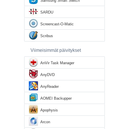
Samsung Smart Switch
SARDU
Screencast-O-Matic
Scribus
Viimeisimmät päivitykset
AnVir Task Manager
AnyDVD
AnyReader
AOMEI Backupper
Apophysis
Arcon