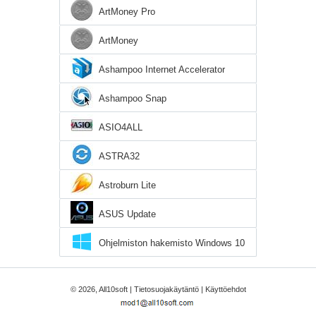
ArtMoney Pro
ArtMoney
Ashampoo Internet Accelerator
Ashampoo Snap
ASIO4ALL
ASTRA32
Astroburn Lite
ASUS Update
Ohjelmiston hakemisto Windows 10
© 2026, All10soft |
Tietosuojakäytäntö
|
Käyttöehdot