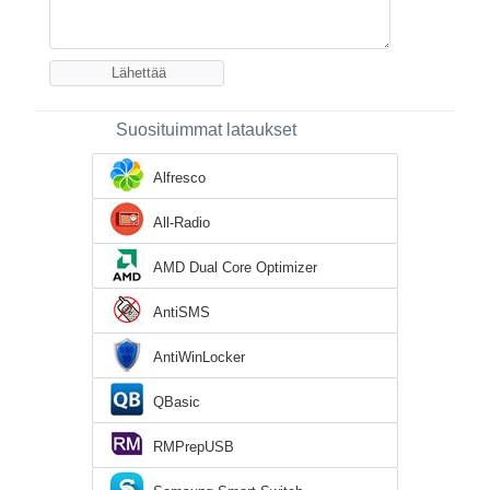
Suosituimmat lataukset
Alfresco
All-Radio
AMD Dual Core Optimizer
AntiSMS
AntiWinLocker
QBasic
RMPrepUSB