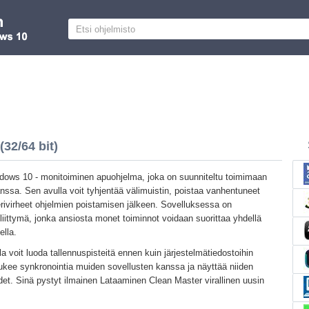
32/64 bit)
dows 10 - monitoiminen apuohjelma, joka on suunniteltu toimimaan
nssa. Sen avulla voit tyhjentää välimuistin, poistaa vanhentuneet
terivirheet ohjelmien poistamisen jälkeen. Sovelluksessa on
liittymä, jonka ansiosta monet toiminnot voidaan suorittaa yhdellä
ella.
 voit luoda tallennuspisteitä ennen kuin järjestelmätiedostoihin
kee synkronointia muiden sovellusten kanssa ja näyttää niiden
det. Sinä pystyt ilmainen Lataaminen Clean Master virallinen uusin