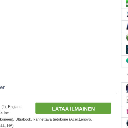
er
(fi), Englanti
LATAA ILMAINEN
e Inc.
okoneen), Ultrabook, kannettava tietokone (Acer,Lenovo,
ELL, HP)