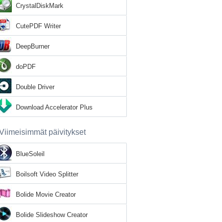
CrystalDiskMark
CutePDF Writer
DeepBurner
doPDF
Double Driver
Download Accelerator Plus
Viimeisimmät päivitykset
BlueSoleil
Boilsoft Video Splitter
Bolide Movie Creator
Bolide Slideshow Creator