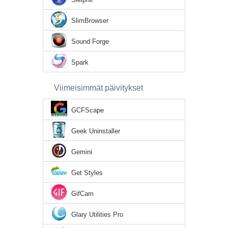
SlimBrowser
Sound Forge
Spark
Viimeisimmät päivitykset
GCFScape
Geek Uninstaller
Gemini
Get Styles
GifCam
Glary Utilities Pro