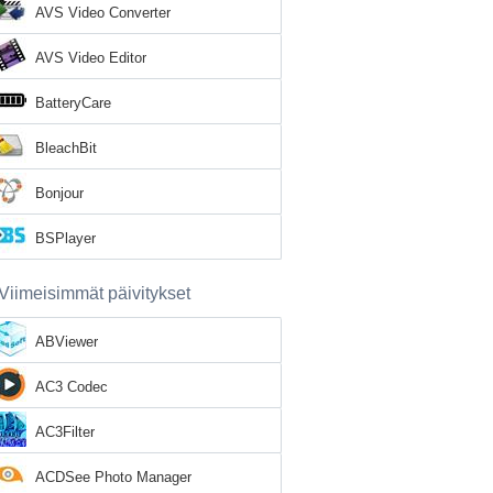
AVS Video Converter
AVS Video Editor
BatteryCare
BleachBit
Bonjour
BSPlayer
Viimeisimmät päivitykset
ABViewer
AC3 Codec
AC3Filter
ACDSee Photo Manager