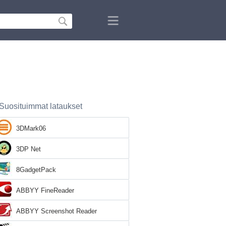
Suosituimmat lataukset
3DMark06
3DP Net
8GadgetPack
ABBYY FineReader
ABBYY Screenshot Reader