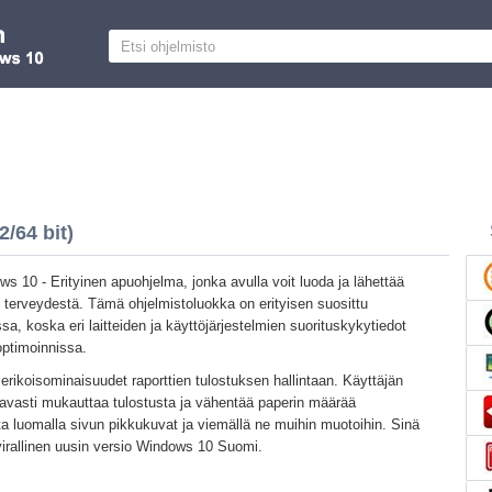
/64 bit)
s 10 - Erityinen apuohjelma, jonka avulla voit luoda ja lähettää
n terveydestä. Tämä ohjelmistoluokka on erityisen suosittu
sa, koska eri laitteiden ja käyttöjärjestelmien suorituskykytiedot
 optimoinnissa.
erikoisominaisuudet raporttien tulostuksen hallintaan. Käyttäjän
tavasti mukauttaa tulostusta ja vähentää paperin määrää
 luomalla sivun pikkukuvat ja viemällä ne muihin muotoihin. Sinä
irallinen uusin versio Windows 10 Suomi.