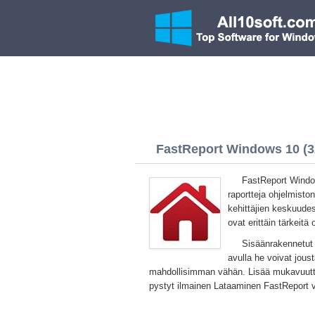
FastReport Windows 10 (32
FastReport Window
raportteja ohjelmisto
kehittäjien keskuudes
ovat erittäin tärkeitä
Sisäänrakennetut 
avulla he voivat jous
mahdollisimman vähän. Lisää mukavuutta
pystyt ilmainen Lataaminen FastReport v