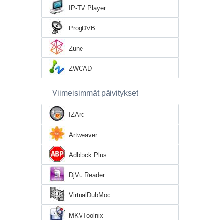
IP-TV Player
ProgDVB
Zune
ZWCAD
Viimeisimmät päivitykset
IZArc
Artweaver
Adblock Plus
DjVu Reader
VirtualDubMod
MKVToolnix