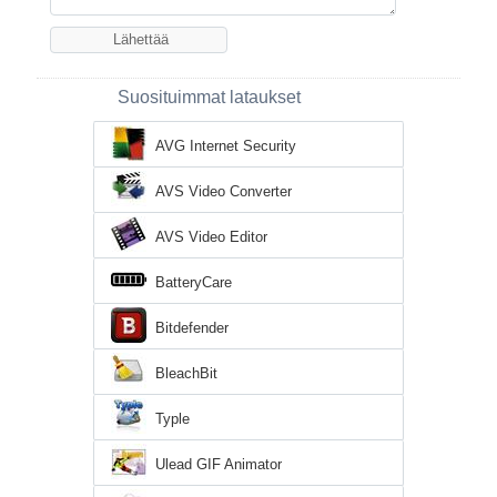
Suosituimmat lataukset
AVG Internet Security
AVS Video Converter
AVS Video Editor
BatteryCare
Bitdefender
BleachBit
Typle
Ulead GIF Animator