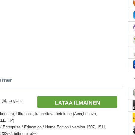
urner
(fi), Englanti
LATAA ILMAINEN
okoneen), Ultrabook, kannettava tietokone (Acer,Lenovo,
ELL, HP)
 Enterprise / Education / Home Edition / version 1507, 1511,
(32/64 bittinen), x86