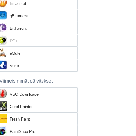
BitComet
qBittorrent
BitTorrent
DC++
eMule
Vuze
Viimeisimmät päivitykset
VSO Downloader
Corel Painter
Fresh Paint
PaintShop Pro