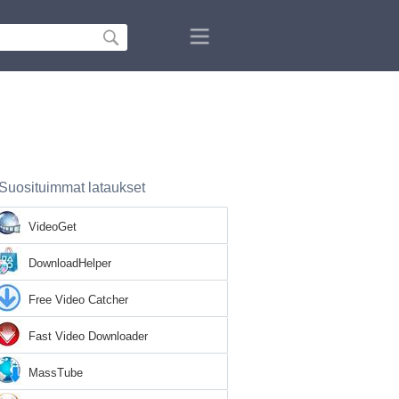
Suosituimmat lataukset
VideoGet
DownloadHelper
Free Video Catcher
Fast Video Downloader
MassTube