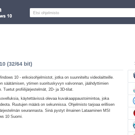
0 (32/64 bit)
ndows 10 - erikoisohjelmistot, jotka on suunniteltu videolaitteille.
een säätämisen, ytimen suorituskyvyn valvonnan, jäähdyttimien
uetut profiilijärjestelmät, 2D- ja 3D-tilat.
 sovelluksia, käytettävissä olevaa kuvakaappaustoimintoa, joka
eota. Ruutujen määrä on sekunnissa. Ohjelmisto tarjoaa erillisen
ärjestelmän seurannasta. Sinä pystyt ilmainen Lataaminen MSI
ows 10 Suomi.