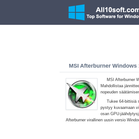
MSI Afterburner Windows 1
MSI Afterburner Wi
Mahdollistaa jännitt
nopeuden säätämisen. T
Tukee 64-bittisiä
pystyy kuvaamaan vid
osan GPU-jäähdytysj
Afterburner virallinen uusin versio Wind