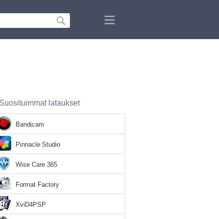
Suosituimmat lataukset
Bandicam
Pinnacle Studio
Wise Care 365
Format Factory
XviD4PSP