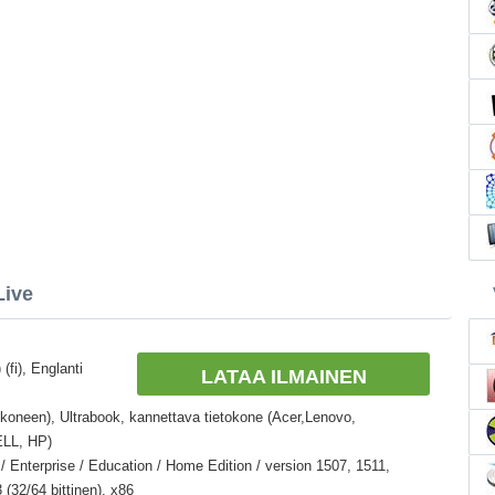
Live
(fi), Englanti
LATAA ILMAINEN
okoneen), Ultrabook, kannettava tietokone (Acer,Lenovo,
ELL, HP)
 Enterprise / Education / Home Edition / version 1507, 1511,
(32/64 bittinen), x86