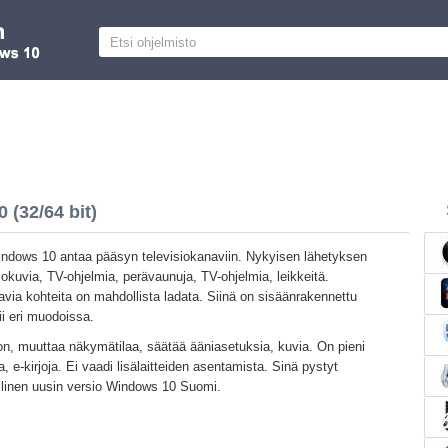
 (32/64 bit)
ndows 10 antaa pääsyn televisiokanaviin. Nykyisen lähetyksen
elokuvia, TV-ohjelmia, perävaunuja, TV-ohjelmia, leikkeitä.
via kohteita on mahdollista ladata. Siinä on sisäänrakennettu
ii eri muodoissa.
rron, muuttaa näkymätilaa, säätää ääniasetuksia, kuvia. On pieni
 e-kirjoja. Ei vaadi lisälaitteiden asentamista. Sinä pystyt
llinen uusin versio Windows 10 Suomi.