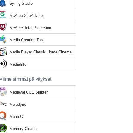
Synfig Studio
McAfee SiteAdvisor
McAfee Total Protection
Media Creation Tool
Media Player Classic Home Cinema
MediaInfo
Viimeisimmät päivitykset
Medieval CUE Splitter
Melodyne
MemoQ
Memory Cleaner