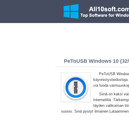
PeToUSB Windows 10 (32/6
PeToUSB Windows 
käynnistystiedostoja
voi luoda varmuuskop
Siinä on kaksi vai
Internetiltä. Tärkeim
täyden valikoiman töi
suosio. Sinä pystyt ilmainen Lataamine