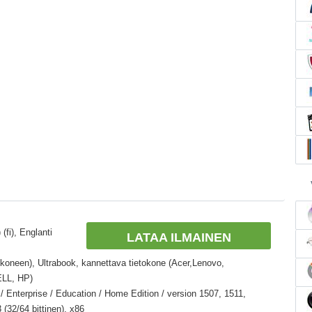
(fi), Englanti
LATAA ILMAINEN
m
okoneen), Ultrabook, kannettava tietokone (Acer,Lenovo,
ELL, HP)
 Enterprise / Education / Home Edition / version 1507, 1511,
(32/64 bittinen), x86