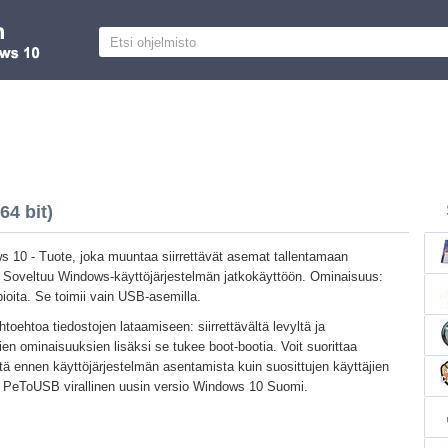
4 bit)
10 - Tuote, joka muuntaa siirrettävät asemat tallentamaan
. Soveltuu Windows-käyttöjärjestelmän jatkokäyttöön. Ominaisuus:
ioita. Se toimii vain USB-asemilla.
htoehtoa tiedostojen lataamiseen: siirrettävältä levyltä ja
pien ominaisuuksien lisäksi se tukee boot-bootia. Voit suorittaa
tä ennen käyttöjärjestelmän asentamista kuin suosittujen käyttäjien
n PeToUSB virallinen uusin versio Windows 10 Suomi.