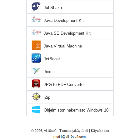
JahShaka
Java Development Kit
Java SE Development Kit
Java Virtual Machine
JetBoost
Joxi
JPG to PDF Converter
jZip
Ohjelmiston hakemisto Windows 10
© 2026, All10soft |
Tietosuojakäytäntö
|
Käyttöehdot