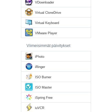
VDownloader
Virtual CloneDrive
Virtual Keyboard
VMware Player
Viimeisimmät päivitykset
iPhoto
iRinger
ISO Burner
ISO Master
iSpring Free
iuVCR