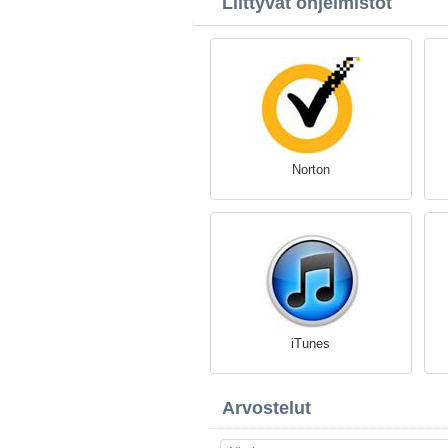
Liittyvät ohjelmistot
Norton
iTunes
Arvostelut