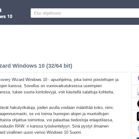
ard Windows 10 (32/64 bit)
ery Wizard Windows 10 - apuohjelma, joka toimii poistettujen ja
etojen kanssa. Sovellus on vuorovaikutuksessa useimpien
nssa, tukee suuria kiintolevyjä, voit käsitellä salattuja kohteita,
tävät hakutyökaluja, joiden avulla voidaan määrittää koko, nimi,
aajennusmaski, se voi toimia huonojen alojen ja muotoiltujen
aista ohjattua toimintoa, voi palauttaa tiedostoja eräajotilassa,
moduulin RAW: n kanssa työskentelyyn. Sinä pystyt ilmainen
d virallinen uusin versio Windows 10 Suomi.