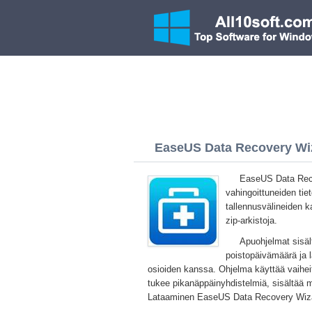
EaseUS Data Recovery Wiz
EaseUS Data Recov
vahingoittuneiden ti
tallennusvälineiden ka
zip-arkistoja.
Apuohjelmat sisäl
poistopäivämäärä ja l
osioiden kanssa. Ohjelma käyttää vaiheitt
tukee pikanäppäinyhdistelmiä, sisältää 
Lataaminen EaseUS Data Recovery Wizar