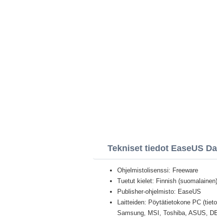
Tekniset tiedot EaseUS D
Ohjelmistolisenssi: Freeware
Tuetut kielet: Finnish (suomalainen) 
Publisher-ohjelmisto: EaseUS
Laitteiden: Pöytätietokone PC (tiet
Samsung, MSI, Toshiba, ASUS, D