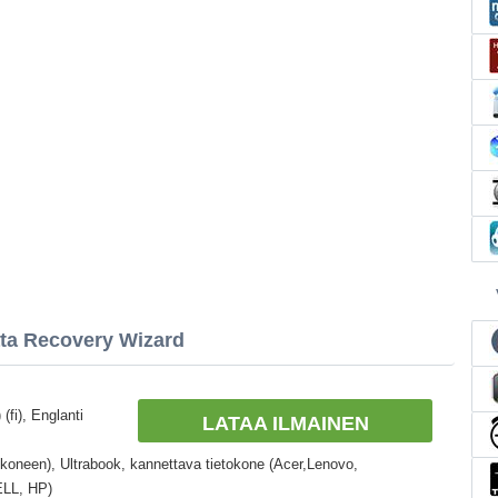
ata Recovery Wizard
(fi), Englanti
LATAA ILMAINEN
okoneen), Ultrabook, kannettava tietokone (Acer,Lenovo,
ELL, HP)