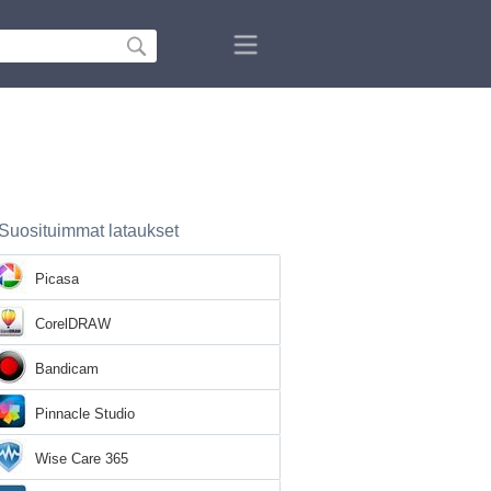
Suosituimmat lataukset
Picasa
CorelDRAW
Bandicam
Pinnacle Studio
Wise Care 365