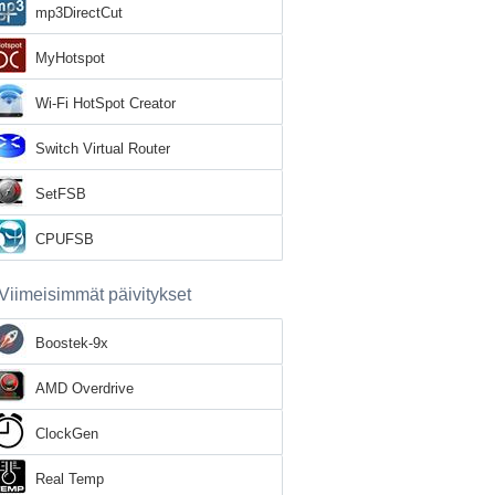
mp3DirectCut
MyHotspot
Wi-Fi HotSpot Creator
Switch Virtual Router
SetFSB
CPUFSB
Viimeisimmät päivitykset
Boostek-9x
AMD Overdrive
ClockGen
Real Temp