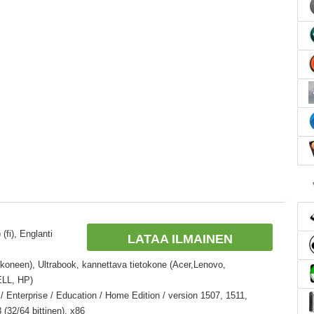
(fi), Englanti
LATAA ILMAINEN
okoneen), Ultrabook, kannettava tietokone (Acer,Lenovo,
ELL, HP)
 Enterprise / Education / Home Edition / version 1507, 1511,
(32/64 bittinen), x86