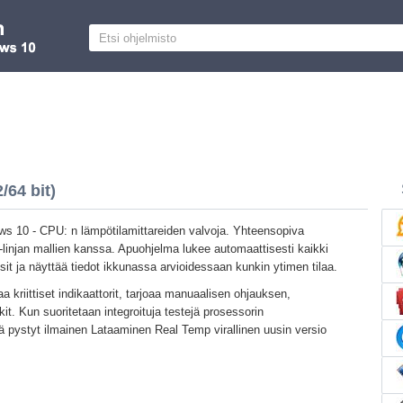
64 bit)
s 10 - CPU: n lämpötilamittareiden valvoja. Yhteensopiva
-linjan mallien kanssa. Apuohjelma lukee automaattisesti kaikki
ssit ja näyttää tiedot ikkunassa arvioidessaan kunkin ytimen tilaa.
aa kriittiset indikaattorit, tarjoaa manuaalisen ohjauksen,
it. Kun suoritetaan integroituja testejä prosessorin
ä pystyt ilmainen Lataaminen Real Temp virallinen uusin versio