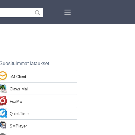
Suosituimmat lataukset
eM Client
Claws Mail
FoxMail
QuickTime
SMPlayer