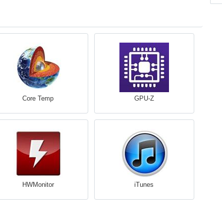
Core Temp
GPU-Z
HWMonitor
iTunes