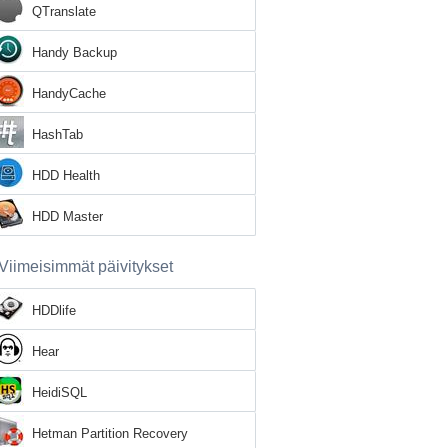
QTranslate
Handy Backup
HandyCache
HashTab
HDD Health
HDD Master
Viimeisimmät päivitykset
HDDlife
Hear
HeidiSQL
Hetman Partition Recovery