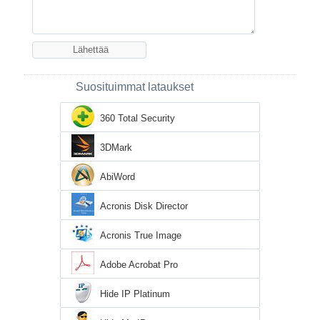
Suosituimmat lataukset
360 Total Security
3DMark
AbiWord
Acronis Disk Director
Acronis True Image
Adobe Acrobat Pro
Hide IP Platinum