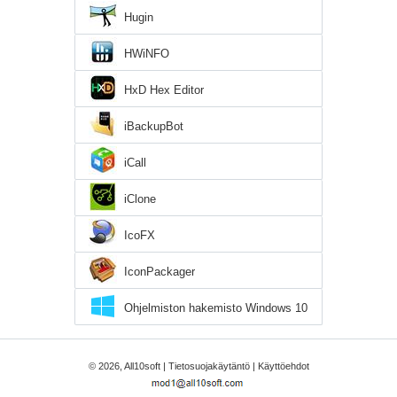
Hugin
HWiNFO
HxD Hex Editor
iBackupBot
iCall
iClone
IcoFX
IconPackager
Ohjelmiston hakemisto Windows 10
© 2026, All10soft |
Tietosuojakäytäntö
|
Käyttöehdot