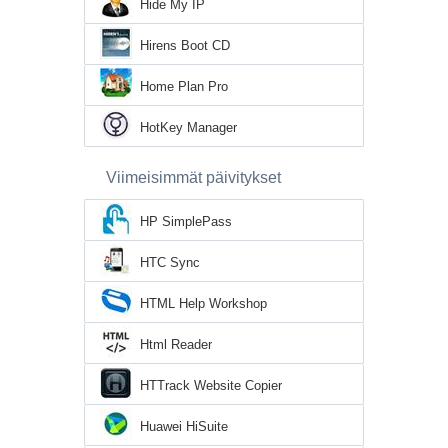
Hide My IP
Hirens Boot CD
Home Plan Pro
HotKey Manager
Viimeisimmät päivitykset
HP SimplePass
HTC Sync
HTML Help Workshop
Html Reader
HTTrack Website Copier
Huawei HiSuite