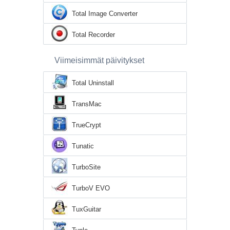
Total Image Converter
Total Recorder
Viimeisimmät päivitykset
Total Uninstall
TransMac
TrueCrypt
Tunatic
TurboSite
TurboV EVO
TuxGuitar